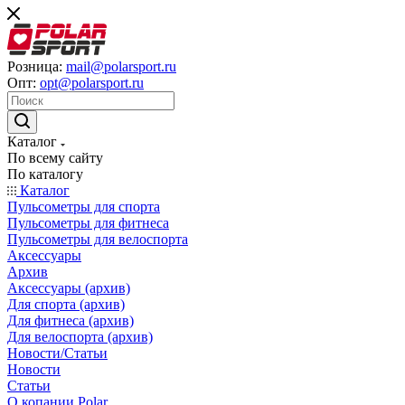
Розница:
mail@polarsport.ru
Опт:
opt@polarsport.ru
Каталог
По всему сайту
По каталогу
Каталог
Пульсометры для спорта
Пульсометры для фитнеса
Пульсометры для велоспорта
Аксессуары
Архив
Аксессуары (архив)
Для спорта (архив)
Для фитнеса (архив)
Для велоспорта (архив)
Новости/Статьи
Новости
Статьи
О копании Polar