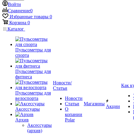
Войти
Сравнение
0
Избранные товары
0
Корзина
0
Каталог
Пульсометры для
спорта
Пульсометры для
фитнеса
Новости/
Как к
Статьи
Пульсометры для
велоспорта
Новости
Статьи
Магазины
Акции
Аксессуары
О
копании
Архив
Polar
Аксессуары
(архив)