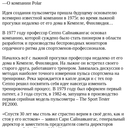
—
О компании Polar
Идея создания пульсометра пришла будущему основателю
всемирно известной компании в 1975г. во время лыжной
прогулки недалеко от его дома в Кемпеле, Финляндия…
В 1977 году профессор Сеппо Сайнаякангас основал
компанию, которой суждено было стать пионером в области
разработок и производства беспроводных мониторов
сердечного ритма для спортсменов-профессионалов.
Началось всё с лыжной прогулки профессора недалеко от его
дома в Кемпеле, Финляндия. На лыжне он встретил своего
старого друга, работавшего тренером. Завязалась дискуссия о
методах наиболее точного измерения пульса спортсмена на
тренировке. Река зарождается в капле дождя и с тех пор
Сеппо решил посвятить себя идее навсегда изменить
тренировочный процесс. В 1979 году был оформлен первый
патент, а 3 года спустя, в 1982-м, запущена в производство
первая серийная модель пульсометра – The Sport Tester
PE2000.
«Спустя 30 лет мы столь же страстно верим в своё дело, как и
стоя у его истоков» – заявил Сари Сайнаякангас, генеральный
директор и заместитель председателя совета директоров