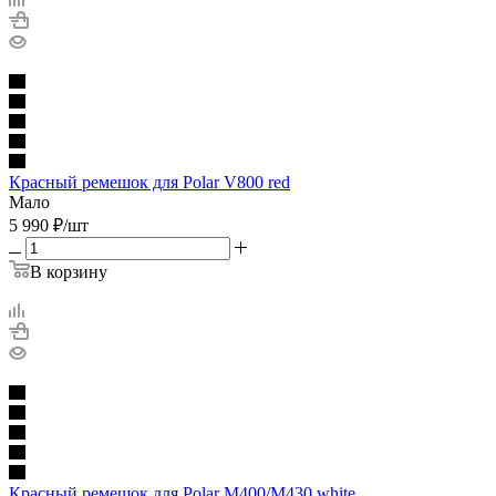
Красный ремешок для Polar V800 red
Мало
5 990
₽
/шт
В корзину
Красный ремешок для Polar M400/M430 white