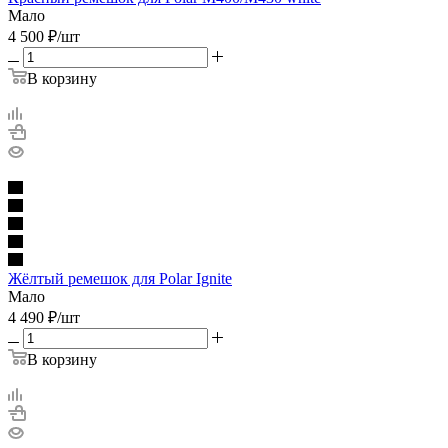
Мало
4 500
₽
/шт
В корзину
Жёлтый ремешок для Polar Ignite
Мало
4 490
₽
/шт
В корзину