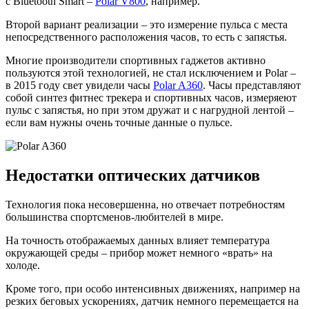
с Bluetooth Smart –
Polar V800
, например.
Второй вариант реализации – это измерение пульса с места
непосредственного расположения часов, то есть с запястья.
Многие производители спортивных гаджетов активно
пользуются этой технологией, не стал исключением и Polar –
в 2015 году свет увидели часы
Polar A360
. Часы представляют
собой синтез фитнес трекера и спортивных часов, измеряеют
пульс с запястья, но при этом дружат и с нагрудной лентой –
если вам нужны очень точные данные о пульсе.
Недостатки оптических датчиков
Технология пока несовершенна, но отвечает потребностям
большинства спортсменов-любителей в мире.
На точность отображаемых данных влияет температура
окружающей среды – прибор может немного «врать» на
холоде.
Кроме того, при особо интенсивных движениях, например на
резких беговых ускорениях, датчик немного перемещается на