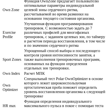
Функция OwnZone предлагает пользователю
оптимальные параметры индивидуальной
Own Zone
целевой зоны сердечного ритма,
рассчитываемой во время разминки на
основании текущего состояния организма.
Улучшенная функция программирования
тренировок. C возможностью задать до 7
Exercise
различных профилей для многофазных
Profile
тренировок, с заданием целевых зон, по таймеру
и расчетом периода восстановления, в том числе
и по значению сердечного ритма
Упрощенный способ выбора и последующего
контроля уровня интенсивности занятия, а
Sport Zones
также выполнения тренировочных программ,
основанных на функции определения
отдельных зон тренировки.
Own Index
Расчет МПК
Специальный тест Polar OwnOptimizer в основе
которого лежит широкоиспользуемая
Own
ортостатическая проба поможет определить
Optimizer
уровень восстановления организма к следующей
тренировке
Функция определения индивидуального
HR max
максимального пульса в покое с помощью теста