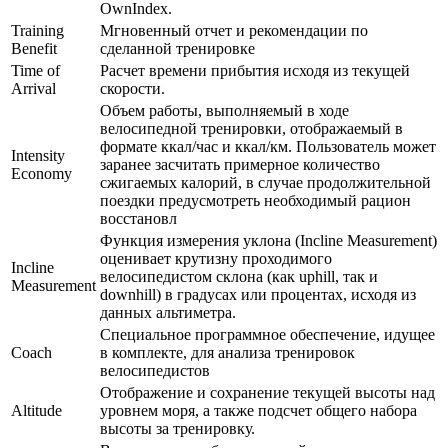
OwnIndex.
Training
Мгновенный отчет и рекомендации по
Benefit
сделанной тренировке
Time of
Расчет времени прибытия исходя из текущей
Arrival
скорости.
Объем работы, выполняемый в ходе
велосипедной тренировки, отображаемый в
формате ккал/час и ккал/км. Пользователь может
Intensity
заранее засчитать примерное количество
Economy
сжигаемых калорий, в случае продолжительной
поездки предусмотреть необходимый рацион
восстановл
Функция измерения уклона (Incline Measurement)
оценивает крутизну проходимого
Incline
велосипедистом склона (как uphill, так и
Measurement
downhill) в градусах или процентах, исходя из
данных альтиметра.
Специальное программное обеспечение, идущее
Coach
в комплекте, для анализа тренировок
велосипедистов
Отображение и сохранение текущей высоты над
Altitude
уровнем моря, а также подсчет общего набора
высоты за тренировку.