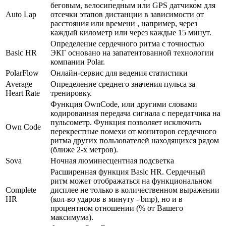
беговым, велосипедным или GPS датчиком для
Auto Lap
отсечки этапов дистанции в зависимости от
расстояния или времени , например, через
каждый километр или через каждые 15 минут.
Определение сердечного ритма с точностью
Basic HR
ЭКГ основано на запатентованной технологии
компании Polar.
PolarFlow
Онлайн-сервис для ведения статистики
Average
Определение среднего значения пульса за
Heart Rate
тренировку.
Функция OwnCode, или другими словами
кодированная передача сигнала с передатчика на
пульсометр. Функция позволяет исключить
Own Code
перекрестные помехи от мониторов сердечного
ритма других пользователей находящихся рядом
(ближе 2-х метров).
Sova
Ночная люминесцентная подсветка
Расширенная функция Basic HR. Сердечный
ритм может отображаться на функциональном
Complete
дисплее не только в количественном выражении
HR
(кол-во ударов в минуту - bmp), но и в
процентном отношении (% от Вашего
максимума).